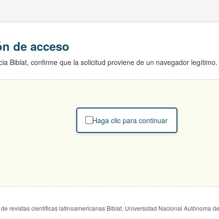
ión de acceso
ia Biblat, confirme que la solicitud proviene de un navegador legítimo.
Haga clic para continuar
de revistas científicas latinoamericanas Biblat. Universidad Nacional Autónoma d