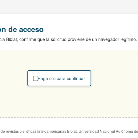
ión de acceso
ia Biblat, confirme que la solicitud proviene de un navegador legítimo.
Haga clic para continuar
de revistas científicas latinoamericanas Biblat. Universidad Nacional Autónoma d