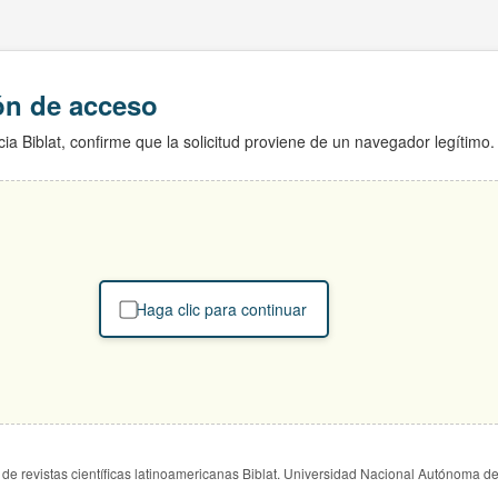
ión de acceso
ia Biblat, confirme que la solicitud proviene de un navegador legítimo.
Haga clic para continuar
de revistas científicas latinoamericanas Biblat. Universidad Nacional Autónoma d