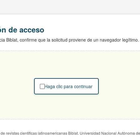
ión de acceso
ia Biblat, confirme que la solicitud proviene de un navegador legítimo.
Haga clic para continuar
de revistas científicas latinoamericanas Biblat. Universidad Nacional Autónoma d