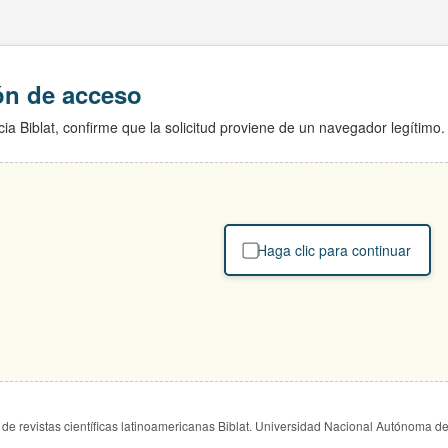
ión de acceso
ia Biblat, confirme que la solicitud proviene de un navegador legítimo.
Haga clic para continuar
de revistas científicas latinoamericanas Biblat. Universidad Nacional Autónoma d