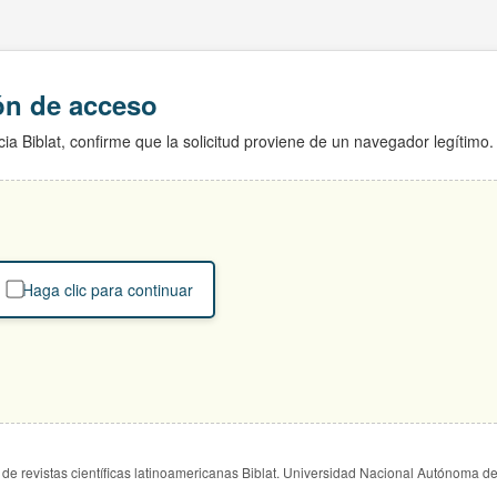
ión de acceso
ia Biblat, confirme que la solicitud proviene de un navegador legítimo.
Haga clic para continuar
de revistas científicas latinoamericanas Biblat. Universidad Nacional Autónoma d