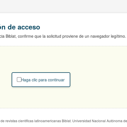
ión de acceso
ia Biblat, confirme que la solicitud proviene de un navegador legítimo.
Haga clic para continuar
de revistas científicas latinoamericanas Biblat. Universidad Nacional Autónoma d