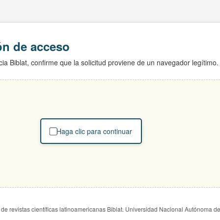
ión de acceso
ia Biblat, confirme que la solicitud proviene de un navegador legítimo.
Haga clic para continuar
de revistas científicas latinoamericanas Biblat. Universidad Nacional Autónoma d