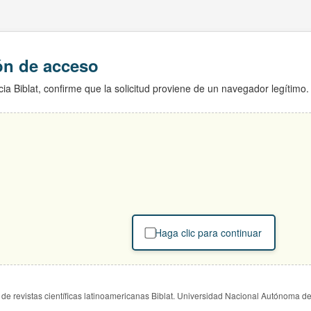
ión de acceso
ia Biblat, confirme que la solicitud proviene de un navegador legítimo.
Haga clic para continuar
de revistas científicas latinoamericanas Biblat. Universidad Nacional Autónoma d