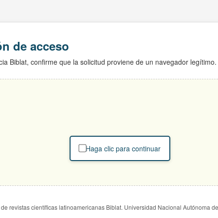
ión de acceso
ia Biblat, confirme que la solicitud proviene de un navegador legítimo.
Haga clic para continuar
de revistas científicas latinoamericanas Biblat. Universidad Nacional Autónoma d