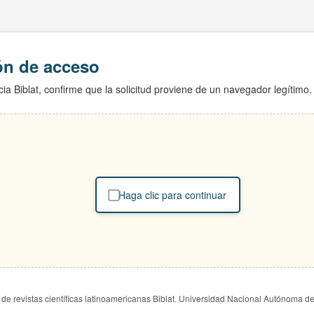
ión de acceso
ia Biblat, confirme que la solicitud proviene de un navegador legítimo.
Haga clic para continuar
de revistas científicas latinoamericanas Biblat. Universidad Nacional Autónoma d