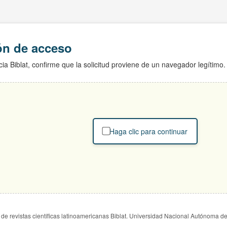
ión de acceso
ia Biblat, confirme que la solicitud proviene de un navegador legítimo.
Haga clic para continuar
de revistas científicas latinoamericanas Biblat. Universidad Nacional Autónoma d