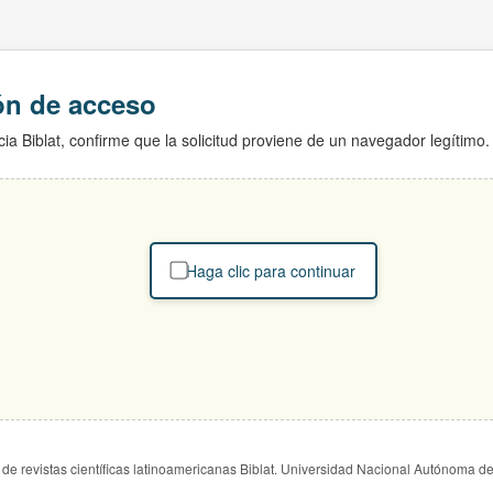
ión de acceso
ia Biblat, confirme que la solicitud proviene de un navegador legítimo.
Haga clic para continuar
de revistas científicas latinoamericanas Biblat. Universidad Nacional Autónoma d