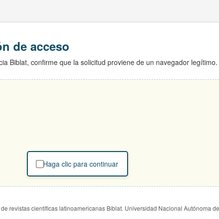
ión de acceso
ia Biblat, confirme que la solicitud proviene de un navegador legítimo.
Haga clic para continuar
de revistas científicas latinoamericanas Biblat. Universidad Nacional Autónoma d