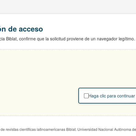
ión de acceso
ia Biblat, confirme que la solicitud proviene de un navegador legítimo.
Haga clic para continuar
de revistas científicas latinoamericanas Biblat. Universidad Nacional Autónoma d