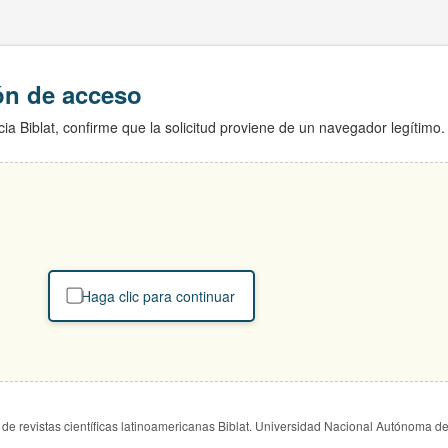
ión de acceso
ia Biblat, confirme que la solicitud proviene de un navegador legítimo.
Haga clic para continuar
de revistas científicas latinoamericanas Biblat. Universidad Nacional Autónoma d