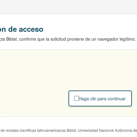
ión de acceso
ia Biblat, confirme que la solicitud proviene de un navegador legítimo.
Haga clic para continuar
de revistas científicas latinoamericanas Biblat. Universidad Nacional Autónoma d