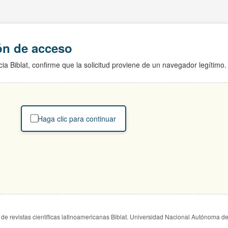
ión de acceso
ia Biblat, confirme que la solicitud proviene de un navegador legítimo.
Haga clic para continuar
de revistas científicas latinoamericanas Biblat. Universidad Nacional Autónoma d