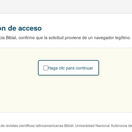
ión de acceso
ia Biblat, confirme que la solicitud proviene de un navegador legítimo.
Haga clic para continuar
de revistas científicas latinoamericanas Biblat. Universidad Nacional Autónoma d