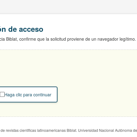
ión de acceso
ia Biblat, confirme que la solicitud proviene de un navegador legítimo.
Haga clic para continuar
de revistas científicas latinoamericanas Biblat. Universidad Nacional Autónoma d