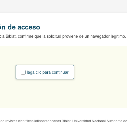
ión de acceso
ia Biblat, confirme que la solicitud proviene de un navegador legítimo.
Haga clic para continuar
de revistas científicas latinoamericanas Biblat. Universidad Nacional Autónoma d