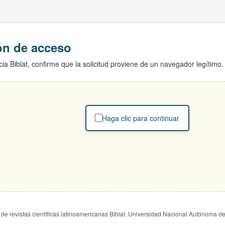
ión de acceso
ia Biblat, confirme que la solicitud proviene de un navegador legítimo.
Haga clic para continuar
de revistas científicas latinoamericanas Biblat. Universidad Nacional Autónoma d