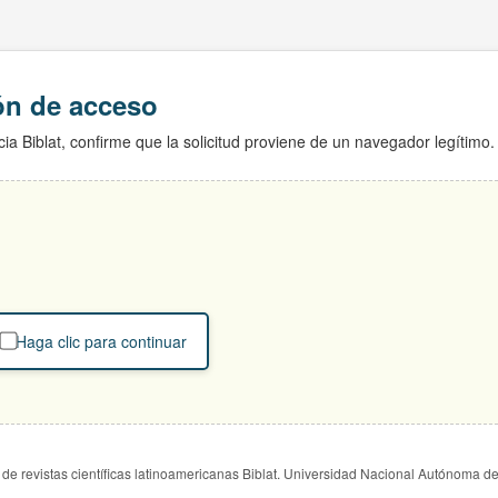
ión de acceso
ia Biblat, confirme que la solicitud proviene de un navegador legítimo.
Haga clic para continuar
de revistas científicas latinoamericanas Biblat. Universidad Nacional Autónoma d