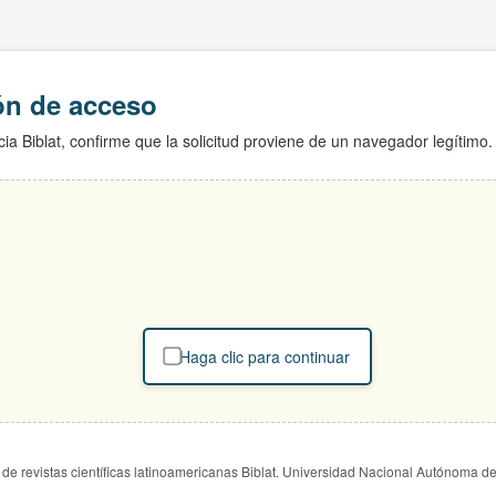
ión de acceso
ia Biblat, confirme que la solicitud proviene de un navegador legítimo.
Haga clic para continuar
de revistas científicas latinoamericanas Biblat. Universidad Nacional Autónoma d