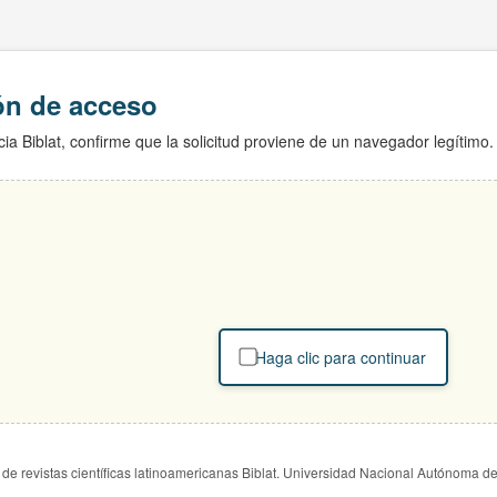
ión de acceso
ia Biblat, confirme que la solicitud proviene de un navegador legítimo.
Haga clic para continuar
de revistas científicas latinoamericanas Biblat. Universidad Nacional Autónoma d