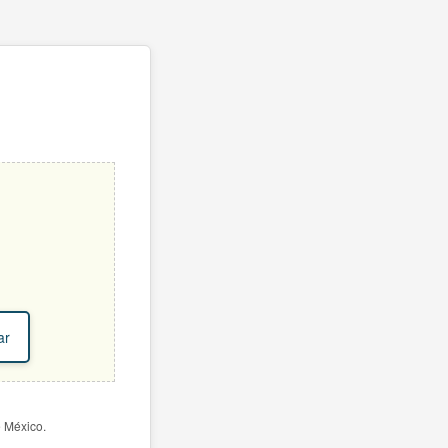
ar
e México.