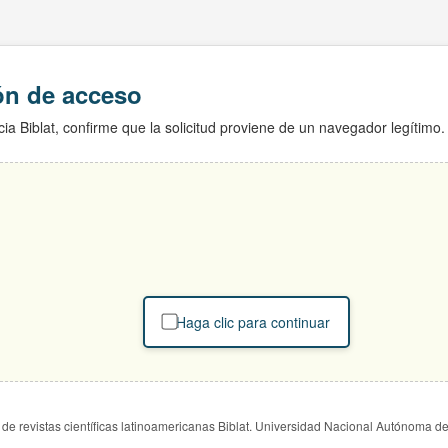
ión de acceso
ia Biblat, confirme que la solicitud proviene de un navegador legítimo.
Haga clic para continuar
de revistas científicas latinoamericanas Biblat. Universidad Nacional Autónoma d