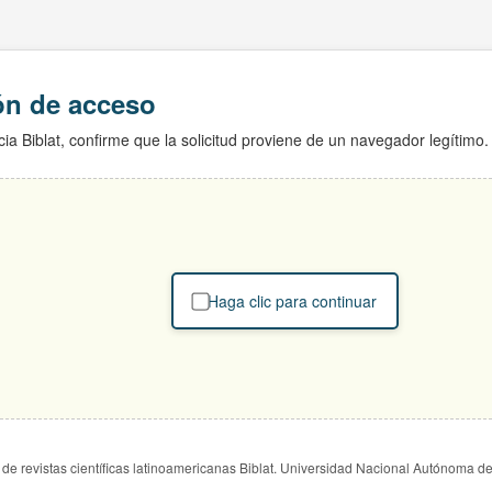
ión de acceso
ia Biblat, confirme que la solicitud proviene de un navegador legítimo.
Haga clic para continuar
de revistas científicas latinoamericanas Biblat. Universidad Nacional Autónoma d