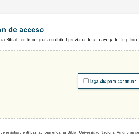
ión de acceso
ia Biblat, confirme que la solicitud proviene de un navegador legítimo.
Haga clic para continuar
de revistas científicas latinoamericanas Biblat. Universidad Nacional Autónoma d