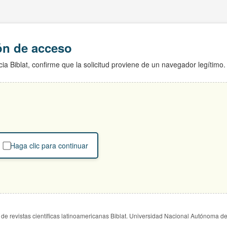
ión de acceso
ia Biblat, confirme que la solicitud proviene de un navegador legítimo.
Haga clic para continuar
de revistas científicas latinoamericanas Biblat. Universidad Nacional Autónoma d