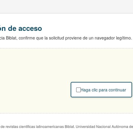
ión de acceso
ia Biblat, confirme que la solicitud proviene de un navegador legítimo.
Haga clic para continuar
de revistas científicas latinoamericanas Biblat. Universidad Nacional Autónoma d