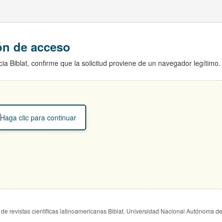
ión de acceso
ia Biblat, confirme que la solicitud proviene de un navegador legítimo.
Haga clic para continuar
de revistas científicas latinoamericanas Biblat. Universidad Nacional Autónoma d