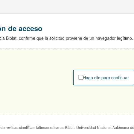
ión de acceso
ia Biblat, confirme que la solicitud proviene de un navegador legítimo.
Haga clic para continuar
de revistas científicas latinoamericanas Biblat. Universidad Nacional Autónoma d