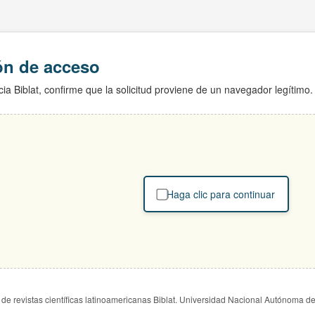
ión de acceso
ia Biblat, confirme que la solicitud proviene de un navegador legítimo.
Haga clic para continuar
de revistas científicas latinoamericanas Biblat. Universidad Nacional Autónoma d