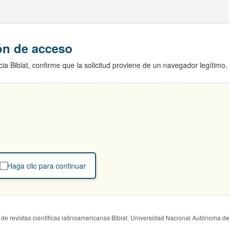
ión de acceso
ia Biblat, confirme que la solicitud proviene de un navegador legítimo.
Haga clic para continuar
de revistas científicas latinoamericanas Biblat. Universidad Nacional Autónoma d