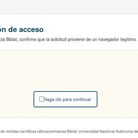
ión de acceso
ia Biblat, confirme que la solicitud proviene de un navegador legítimo.
Haga clic para continuar
de revistas científicas latinoamericanas Biblat. Universidad Nacional Autónoma d