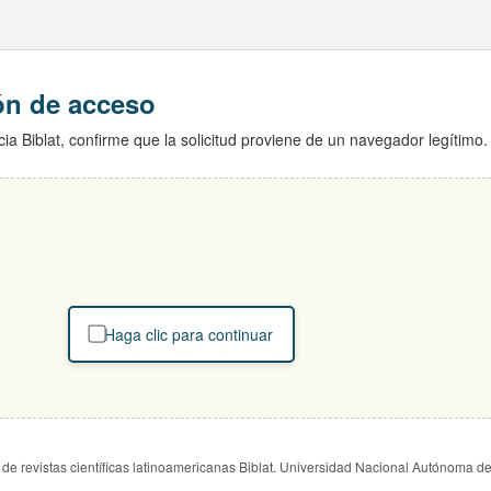
ión de acceso
ia Biblat, confirme que la solicitud proviene de un navegador legítimo.
Haga clic para continuar
de revistas científicas latinoamericanas Biblat. Universidad Nacional Autónoma d