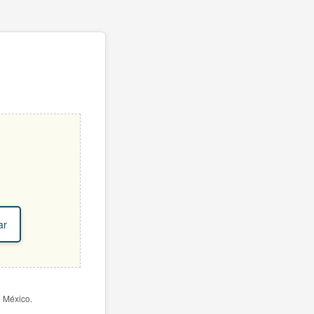
ar
e México.