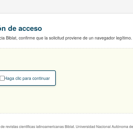
ión de acceso
ia Biblat, confirme que la solicitud proviene de un navegador legítimo.
Haga clic para continuar
de revistas científicas latinoamericanas Biblat. Universidad Nacional Autónoma d