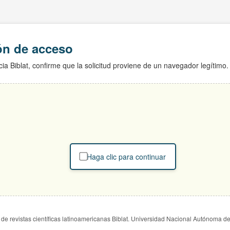
ión de acceso
ia Biblat, confirme que la solicitud proviene de un navegador legítimo.
Haga clic para continuar
de revistas científicas latinoamericanas Biblat. Universidad Nacional Autónoma d