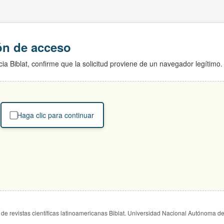
ión de acceso
ia Biblat, confirme que la solicitud proviene de un navegador legítimo.
Haga clic para continuar
de revistas científicas latinoamericanas Biblat. Universidad Nacional Autónoma d