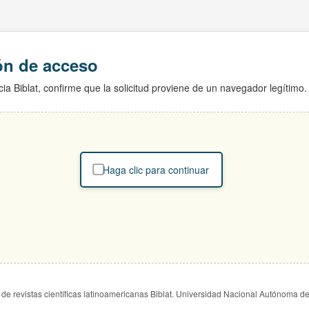
ión de acceso
ia Biblat, confirme que la solicitud proviene de un navegador legítimo.
Haga clic para continuar
de revistas científicas latinoamericanas Biblat. Universidad Nacional Autónoma d