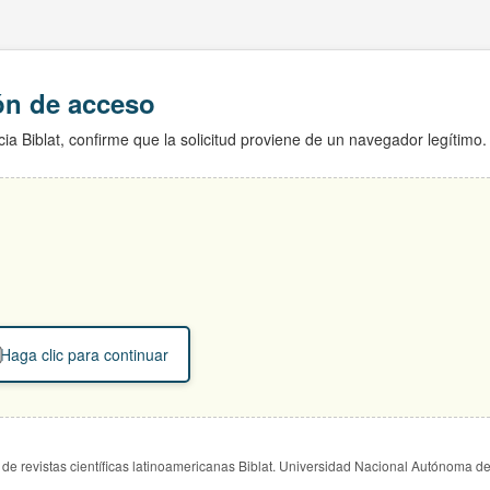
ión de acceso
ia Biblat, confirme que la solicitud proviene de un navegador legítimo.
Haga clic para continuar
de revistas científicas latinoamericanas Biblat. Universidad Nacional Autónoma d