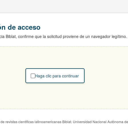
ión de acceso
ia Biblat, confirme que la solicitud proviene de un navegador legítimo.
Haga clic para continuar
de revistas científicas latinoamericanas Biblat. Universidad Nacional Autónoma d