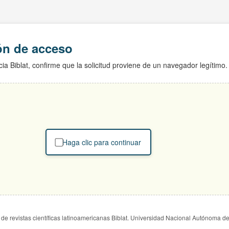
ión de acceso
ia Biblat, confirme que la solicitud proviene de un navegador legítimo.
Haga clic para continuar
de revistas científicas latinoamericanas Biblat. Universidad Nacional Autónoma d