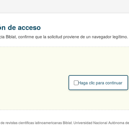
ión de acceso
ia Biblat, confirme que la solicitud proviene de un navegador legítimo.
Haga clic para continuar
de revistas científicas latinoamericanas Biblat. Universidad Nacional Autónoma d