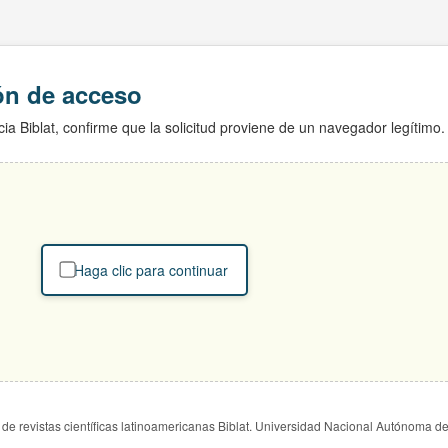
ión de acceso
ia Biblat, confirme que la solicitud proviene de un navegador legítimo.
Haga clic para continuar
de revistas científicas latinoamericanas Biblat. Universidad Nacional Autónoma d