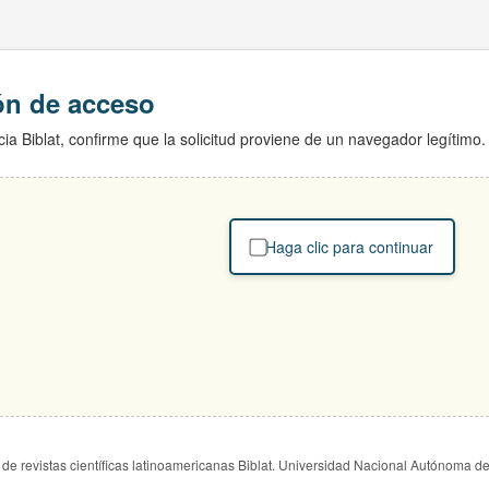
ión de acceso
ia Biblat, confirme que la solicitud proviene de un navegador legítimo.
Haga clic para continuar
de revistas científicas latinoamericanas Biblat. Universidad Nacional Autónoma d