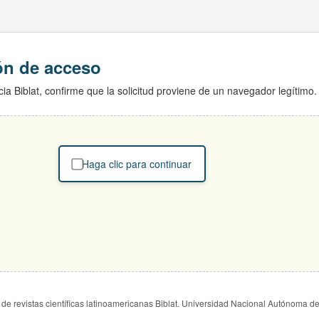
ión de acceso
ia Biblat, confirme que la solicitud proviene de un navegador legítimo.
Haga clic para continuar
de revistas científicas latinoamericanas Biblat. Universidad Nacional Autónoma d