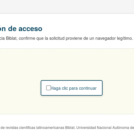
ión de acceso
ia Biblat, confirme que la solicitud proviene de un navegador legítimo.
Haga clic para continuar
de revistas científicas latinoamericanas Biblat. Universidad Nacional Autónoma d